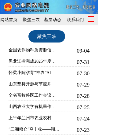
T
网站首页
聚焦三农
基层动态
联系我们
o
g
聚焦三农
g
l
e
全国农作物种质资源信息平台上线试运行
09-04
n
a
黑龙江省完成2025年度驻村帮扶力量优化调整 7408名驻村干部奔赴乡村振兴一线
07-31
v
怀柔小院孕育“神农”AI农场
07-30
i
g
山东坚持开源与节流并重、增产与减损并行，推动各环节落实节粮减损 全链条节粮减损，山东有“粮”策
07-29
a
t
全省畜牧兽医工作会议暨动物疫情形势会商会在驻马店市召开
07-28
i
o
山西农业大学有机旱作农业重点实验室 牵头建设的“秸秆聚乳酸可降解地膜中试平台”启用
07-25
n
上半年兰州市农业农村经济稳中向好
07-24
“三湘粮仓”夺丰收——湖南半年经济观察之一
07-23