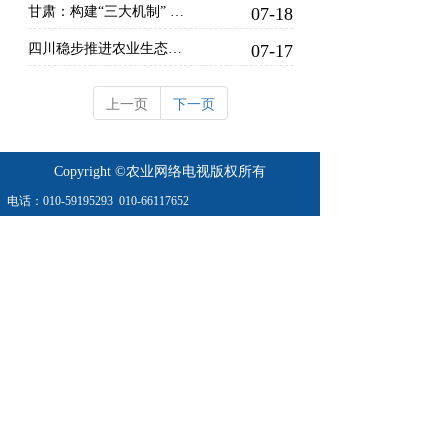
甘肃：构建“三大机制” 打通种养循环堵点
07-18
四川稳步推进农业生态资源环境保护工作 “十四五”时期 我们收获了这些成果
07-17
上一页
下一页
Copyright ©农业网络电视版权所有
电话：
010-59195293
010-66117652
地址：农业农村部北区16/18号楼
农业农村部农村经济研究中心南楼
业务：010- 66067899  
010-66167899
京公网安11010802023304号
京ICP备2021023101号