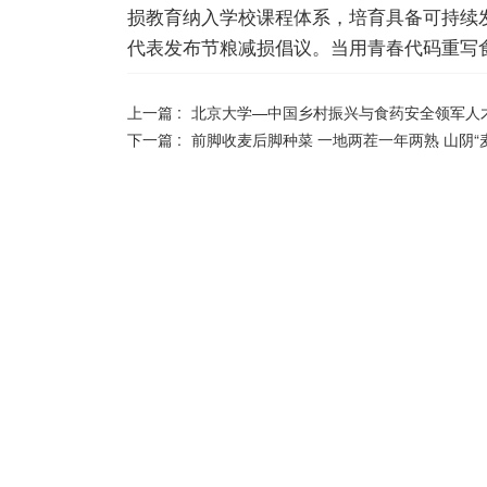
损教育纳入学校课程体系，培育具备可持续发
代表发布节粮减损倡议。当用青春代码重写食
上一篇 :
北京大学—中国乡村振兴与食药安全领军人
下一篇 :
前脚收麦后脚种菜 一地两茬一年两熟 山阴“