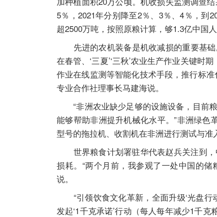
加种植面积20万公顷。机收损失监测调查结
5％，2021年分别降至2％、3％、4％，到20
超2500万吨，按照原粮计算，够1.3亿中国
先进的农机装备是机收减损的重要基础。“
在春管、‘三夏’‘三秋’农业生产作业关键
作业在线监测等智能化技术手段，推行标准
专业合作社理事长马建海说。
“非洲农业缺少足够的设施设备，目前粮
能够帮助非洲提升机械化水平。”非洲绿色
型号的拖拉机、收割机在非洲进行测试与准
世界粮食计划署驻华代表赵兵关注到，中
损耗。“两个月前，我参观了一处中国的储
说。
“引领饮食文化革新，全面升级‘光盘行动2
发起‘1千克承诺’行动（每人每年减少1千