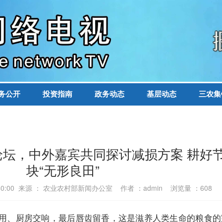
务公开
投资指南
政务动态
基层动态
三农集
坛，中外嘉宾共同探讨减损方案 耕好
块“无形良田”
16:40:00 来源 ： 农业农村部新闻办公室 作者 ：admin 浏览量 ：
608
、厨房交响，最后唇齿留香，这是滋养人类生命的粮食的