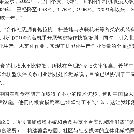
果显示，2020年，全国小麦、水稻、玉米的平均机收损失率
24年，已经降至0.93％、1.76％、2.06％。“2021年以
人吃一年。”
合作社现拥有拖拉机、耕整地与收获机械等各类农机装备4
时期，我们对100余名机手开展驾驶操作技能培训，同时，引入
化生产、规范化作业，实现了机械化生产作业质量的全面提
食的机收水平比较低，所以在产后阶段损失率很高。希望中
革命联盟伙伴关系司亚洲处处长程诚说，目前已经协调了三
入。
国在粮食存储方面取得了不小的技术进步，帮助中国极大
粮设施。他们的粮食损耗率已经降到了不到1％，这让我印
.0’，通过智能点餐系统和余食共享平台实现精准消费”“
克粮食浪费），构建覆盖校园、社区与社交媒体的立体化减损网