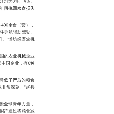
分别为3％、4％、
来，3年间挽回粮食损失
00余台（套），
北斗导航辅助驾驶、
升。”潍坊绿野农机
国的农业机械企业
家中国企业，有6种
降低了产后的粮食
象非常深刻。”赵兵
凝聚全球青年力量，
络”“通过将粮食减