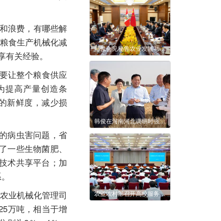
失和浪费，有哪些解
“粮食生产机械化减
韩俊会见秘鲁农业发展与灌溉部部长马内罗
分享有关经验。
“要让整个粮食供应
为提高产量创造条
的新鲜度，减少损
韩俊在河南河北调研时强调 扎实推进粮油作物大面积单产提升行动 全力以赴夯实全年粮食丰收基础
的病虫害问题，省
了一些生物菌肥、
技术共享平台；加
系。
农业机械化管理司
农业农村部召开高校服务乡村人才振兴座谈会强调 部校合力推进乡村人才振兴 为加快建设农业强国提供强有力的人才和智力支撑
25万吨，相当于增