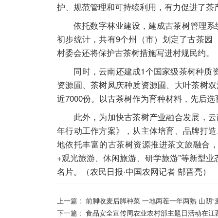
护、规范管理和可持续利用，有力促进了茶
依托数字林业建设，建成古茶树管理系统和基
初步统计，共有9个州（市）划定了古茶园（
村委会还将保护古茶树措施写进村规民约。
同时，云南还建成1个国家级茶树种质资
资源圃、茶树凤庆种质资源圃、大叶茶树双
近7000份。以古茶树作为育种材料，先后选育
此外，为加快古茶树产业融合发展，云南
年行动工作方案》，从主体培育、品牌打造
地依托丰富的古茶树资源推进茶文旅融合，
+观光旅游、休闲旅游、研学旅游”等新型业
名片。（农民日报·中国农网记者 郜晋亮）
上一篇 :
前脚收麦后脚种菜 一地两茬一年两熟 山阴“
下一篇 :
食品安全宣传周农业农村部主题日活动在江