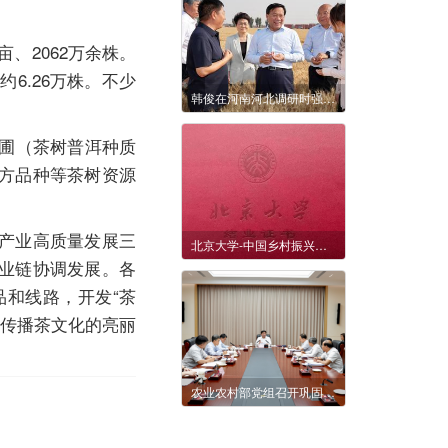
、2062万余株。
6.26万株。不少
韩俊在河南河北调研时强调 扎实推进粮油作物大面积单产提升行动 全力以赴夯实全年粮食丰收基础
圃（茶树普洱种质
方品种等茶树资源
产业高质量发展三
北京大学-中国乡村振兴与食药安全领军人才高级研修班即将开班
业链协调发展。各
和线路，开发“茶
和传播茶文化的亮丽
农业农村部党组召开巩固拓展脱贫攻坚成果工作蹲点调研交流会强调 牢牢守住不发生规模性返贫致贫底线 扎实推进巩固拓展脱贫攻坚成果同乡村振兴有效衔接