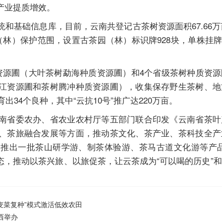
产业提质增效。
础信息库，目前，云南共登记古茶树资源面积67.66万亩
林）保护范围，设置古茶园（林）标识牌928块，单株挂牌约
源圃（大叶茶树勐海种质资源圃）和4个省级茶树种质资源
江资源圃和茶树腾冲种质资源圃），收集保存野生茶树、地
出34个良种，其中“云抗10号”推广达220万亩。
省委农办、省农业农村厅等五部门联合印发《云南省茶叶
、茶旅融合发展等方面，推动茶文化、茶产业、茶科技全产
推出一批茶山研学游、制茶体验游、茶马古道文化游等产品
态，推动以茶兴旅、以旅促茶，让云茶成为“可以喝的历史”
麦菜复种”模式激活低效农田
西举办