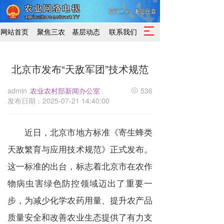
T
网站首页
聚焦三农
基层动态
联系我们
o
g
g
北京市发布“天敌军团”技术规范
l
e
admin
农业农村部新闻办公室
536
n
发布日期：2025-07-21 14:40:00
a
v
i
近日，北京市地方标准《寄生蜂类
g
a
天敌繁育与应用技术规范》正式发布。
t
i
这一标准的出台，标志着北京市在农作
o
n
物病虫害绿色防控领域迈出了重要一
步，为减少化学农药用量、提升农产品
质量安全和改善农业生态提供了有力支