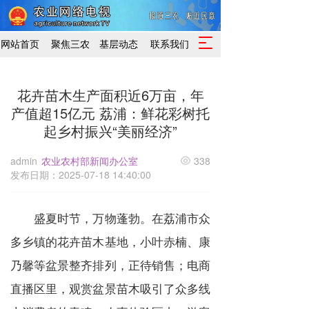
T
网站首页
聚焦三农
基层动态
联系我们
o
g
g
花卉苗木生产面积近6万亩，年
l
产值超15亿元 荔浦：鲜花彩树托
e
n
起乡村振兴“美丽经济”
a
v
admin
农业农村部新闻办公室
338
i
发布日期：2025-07-18 14:40:00
g
a
t
盛夏时节，万物蓬勃。在荔浦市众
i
o
多乡镇的花卉苗木基地，小叶赤楠、康
n
乃馨等盆景整齐排列，正待销售；电商
直播区里，观赏盆景苗木吸引了众多线