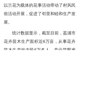
以兰花为载体的花事活动带动了村风民
俗活动开展，促进了邻里和睦和生产发
展。
统计数据显示，截至目前，荔浦市
花卉苗木生产面积近6万亩，从事花卉
苗木生产的农民6万多人，产业范围遍
布双江、马岭、荔城、新坪、花篢等13
个乡镇，年产值超过15亿元。“花卉美
丽产业”已成为助力当地乡村振兴的一
条“美丽途径”。（桂林日报记者 秦丽云
通讯员 周俊远 ）
上一篇 :
广东最大智慧无人农场水稻收割 连续四年平均亩产高于全国水平