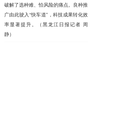
破解了选种难、怕风险的痛点。良种推
广由此驶入“快车道”，科技成果转化效
率显著提升。（黑龙江日报记者 周
静）
上一篇 :
2025年“土特产”推介活动果品类专场暨水蜜桃产业高质量发展交流活动在我区启幕 魏建根参加
下一篇 :
政企同频共振 匠心营造精品 ——“三晋好粮油”品牌迎来高光时刻的背后
分享到：
长按或扫码识别 分享给好友