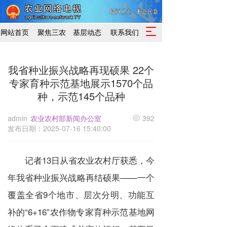
T
网站首页
聚焦三农
基层动态
联系我们
o
g
g
我省种业振兴战略再现硕果 22个
l
专家育种示范基地展示1570个品
e
n
种，示范145个品种
a
v
admin
农业农村部新闻办公室
392
i
发布日期：2025-07-16 15:40:00
g
a
t
记者13日从省农业农村厅获悉，今
i
o
年我省种业振兴战略再结硕果——一个
n
覆盖全省9个地市、层次分明、功能互
补的“6+16”农作物专家育种示范基地网