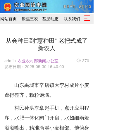
T
网站首页
聚焦三农
基层动态
联系我们
o
g
g
从会种田到“慧种田” 老把式成了
l
新农人
e
n
a
admin
农业农村部新闻办公室
370
v
发布日期：2025-05-30 16:40:00
i
g
a
山东禹城市辛店镇大李村成片小麦
t
蹿得整齐，颗粒饱满。
i
o
n
村民孙洪旗拿起手机，点开应用程
序，水肥一体化阀门开启，水如细雨般
滋滋喷出，精准滴灌小麦根部。他俯身