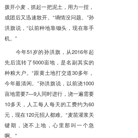
拨开小麦，抓起一把泥土，用力一捏，
成团后又迅速散开。“墒情没问题。”孙
洪旗说，“以前种地靠锄头，现在靠手
机。”
今年51岁的孙洪旗，从2016年起
先后流转了5000亩地，是名副其实的
种粮大户。“跟黄土地打交道30多年，
今年最清闲。”孙洪旗说，以前浇1000
亩地需要7—9人同时进行，浇一遍需要
10多天，人工每人每天的工费约为60
元，现在120元招人都难。“麦苗灌浆关
键期，浇不上地，心里那叫一个急
啊。”