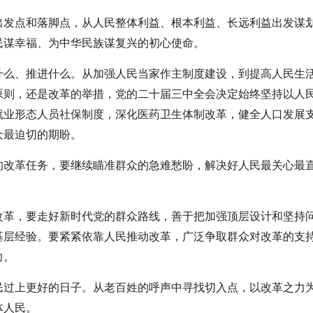
出发点和落脚点，从人民整体利益、根本利益、长远利益出发谋
民谋幸福、为中华民族谋复兴的初心使命。
什么、推进什么。从加强人民当家作主制度建设，到提高人民生
原则，还是改革的举措，党的二十届三中全会决定始终坚持以人
就业形态人员社保制度，深化医药卫生体制改革，健全人口发展
众最迫切的期盼。
的改革任务，要继续瞄准群众的急难愁盼，解决好人民最关心最
改革，要走好新时代党的群众路线，善于把加强顶层设计和坚持
基层经验。要紧紧依靠人民推动改革，广泛争取群众对改革的支
力。
民过上更好的日子。从老百姓的呼声中寻找切入点，以改革之力
体人民。