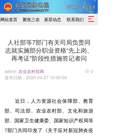
T
网站首页
聚焦三农
基层动态
联系我们
o
g
g
人社部等7部门有关司局负责同
l
志就实施部分职业资格“先上岗、
e
n
再考证”阶段性措施答记者问
a
v
admin
农业农村部网
0
i
发布日期：2020-04-27 10:00:00
g
a
t
i
近日，人力资源社会保障部、教育
o
n
部、司法部、农业农村部、文化和旅游
部、国家卫生健康委、国家知识产权局等
7部门共同印发了
《关于应对新冠肺炎疫