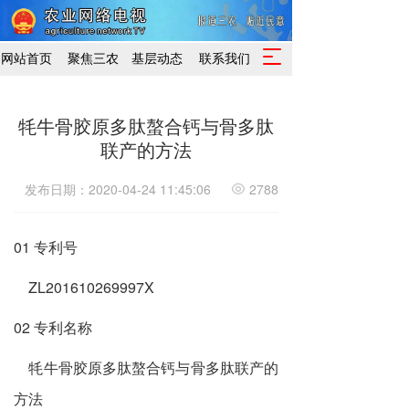
T
网站首页
聚焦三农
基层动态
联系我们
o
g
g
牦牛骨胶原多肽螯合钙与骨多肽
l
联产的方法
e
n
a
发布日期：2020-04-24 11:45:06
2788
v
i
g
01 专利号
a
t
ZL201610269997X
i
o
02 专利名称
n
牦牛骨胶原多肽螯合钙与骨多肽联产的
方法