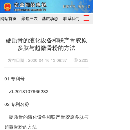
T
网站首页
聚焦三农
基层动态
联系我们
o
g
g
硬质骨的液化设备和联产骨胶原
l
多肽与超微骨粉的方法
e
n
a
发布日期：2020-04-16 13:06:37
2203
v
i
g
01 专利号
a
t
ZL20
18107965282
i
o
02 专利名称
n
硬质骨的液化设备和联产骨胶原多肽与
超微骨粉的方法