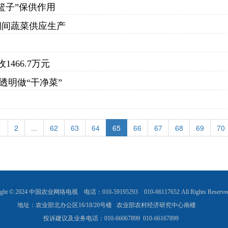
篮子”保供作用
期间蔬菜供应生产
466.7万元
透明做“干净菜”
1
2
...
62
63
64
65
66
67
68
69
70
ight © 2024 中国农业网络电视    电话：010-59195293    010-66117652 All Rights Reserved  
地址：农业部北办公区16/18/20号楼   农业部农村经济研究中心南楼      
投诉建议及业务电话：010-66067899  010-66167899