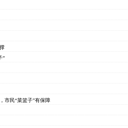
撑
子”
，市民“菜篮子”有保障