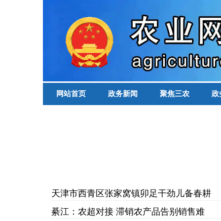
网站首页
政务新闻
聚焦三农
政
天津市西青区张家窝镇卯足干劲儿备春耕
綦江：农超对接 滞销农产品告别销售难