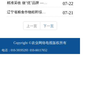
精准采收 做“优”品牌 ——安泽县推动连翘全产业链高质量发展纪略
07-22
辽宁省粮食作物秸秆综合利用率超九成 较2015年水平提高13个百分点，位居全国前列
07-21
上一页
下一页
Copyright ©农业网络电视版权所有
电话：
010-59195293
010-66117652
地址：农业农村部北区16/18号楼
农业农村部农村经济研究中心南楼
业务：010- 66067899  
010-66167899
京公网安11010802023304号
京ICP备2021023101号