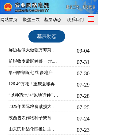
T
网站首页
聚焦三农
基层动态
联系我们
o
g
基层动态
g
l
e
屏边县做大做强万寿菊产业—— 花海涌金浪 富民绘新章
09-04
n
a
前脚收麦后脚种菜 一地两茬一年两熟 山阴“麦菜复种”模式激活低效农田
07-31
v
早稻收割近七成 多地产量创新高
07-30
i
g
126.49万吨！重庆夏粮再获丰收
07-29
a
t
“以种适地”+“以地适种” 张家口53.18万亩盐碱耕地实现良种全覆盖
07-28
i
o
2025年国际粮食减损大会在济南举办
07-25
n
陕西省农作物种子繁育加工基地建成
07-24
山东滨州沾化区推进主要作物种植精准化、设施种植数字化、渔业生产智能化 智慧冬枣“数据”浇灌 盐田对虾游上“云端”
07-23